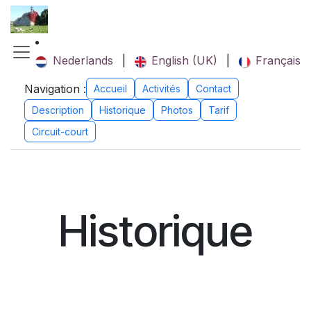
Se rendre au contenu
Nederlands
|
English (UK)
|
Français
Navigation :
Accueil
Activités
Contact
Description
Historique
Photos
Tarif
Circuit-court
Historique